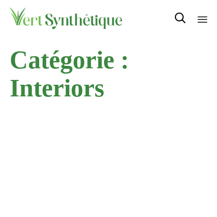

Sk
Catégorie :
to
con
Interiors